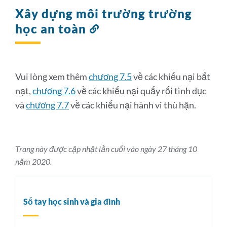
Xây dựng môi trường trường
học an toàn
Liên
kết
đến
phần
này
Vui lòng xem thêm
chương 7.5
về các khiếu nại bắt
nạt,
chương 7.6
về các khiếu nại quấy rối tình dục
và
chương 7.7
về các khiếu nại hành vi thù hận.
Trang này được cập nhật lần cuối vào ngày 27 tháng 10
năm 2020.
Sổ tay học sinh và gia đình