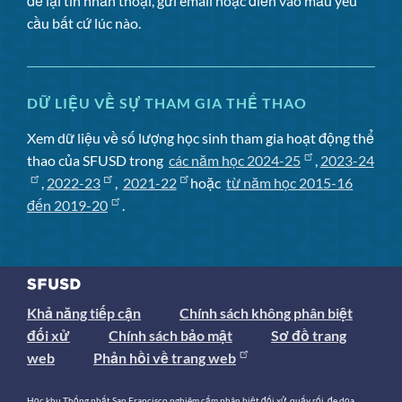
để lại tin nhắn thoại, gửi email hoặc điền vào mẫu yêu
cầu bất cứ lúc nào.
DỮ LIỆU VỀ SỰ THAM GIA THỂ THAO
Xem dữ liệu về số lượng học sinh tham gia hoạt động thể
thao của SFUSD trong
các năm học 2024-25
,
2023-24
,
2022-23
,
2021-22
hoặc
từ năm học 2015-16
đến 2019-20
.
Khả năng tiếp cận
Chính sách không phân biệt
đối xử
Chính sách bảo mật
Sơ đồ trang
web
Phản hồi về trang web
Học khu Thống nhất San Francisco nghiêm cấm phân biệt đối xử, quấy rối, đe dọa,