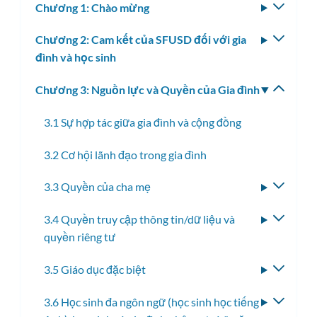
Chương 1: Chào mừng
Bật/tắ
menu
Chương 2: Cam kết của SFUSD đối với gia
Bật/tắ
con
đình và học sinh
menu
con
Chương 3: Nguồn lực và Quyền của Gia đình
Bật/tắ
menu
3.1 Sự hợp tác giữa gia đình và cộng đồng
con
3.2 Cơ hội lãnh đạo trong gia đình
3.3 Quyền của cha mẹ
Bật/tắ
menu
3.4 Quyền truy cập thông tin/dữ liệu và
Bật/tắ
con
quyền riêng tư
menu
con
3.5 Giáo dục đặc biệt
Bật/tắ
menu
3.6 Học sinh đa ngôn ngữ (học sinh học tiếng
Bật/tắ
con