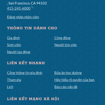
, San Francisco, CA 94102
415-241-6000
Đăng nhập nhân viên
THÔNG TIN DÀNH CHO
Gia đình
Cộng đồng
Sinh viên
Người tìm việc
Người lao động
LIÊN KẾT NHANH
Cổng thông tin gia đình
Bữa ăn học đường
Tham gia
Hãy hiểu rõ quyền của bạn
Lịch
Báo cáo vấn đề
LIÊN KẾT MẠNG XÃ HỘI