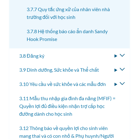
3.7.7 Quy tắc ứng xử của nhân viên nhà
trường đối với học sinh
3.7.8 Hệ thống báo cáo ẩn danh Sandy
Hook Promise
3.8 Đăng ký
Bật/tắ
menu
3.9 Dinh dưỡng, Sức khỏe và Thể chất
Bật/tắ
con
menu
3.10 Yêu cầu về sức khỏe và các mẫu đơn
Bật/tắ
con
menu
3.11 Mẫu thu nhập gia đình đa năng (MFIF) =
con
Quyền lợi đủ điều kiện nhận trợ cấp học
đường dành cho học sinh
3.12 Thông báo về quyền lợi cho sinh viên
mang thai và có con nhỏ & Phụ huynh/Người