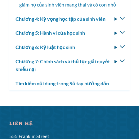
giám hộ của sinh viên mang thai và có con nhỏ
Chương 4: Kỳ vọng học tập của sinh viên
Bật/tắ
menu
Chương 5: Hành vi của học sinh
Bật/tắ
con
menu
Chương 6: Kỷ luật học sinh
Bật/tắ
con
menu
Chương 7: Chính sách và thủ tục giải quyết
Bật/tắ
con
khiếu nại
menu
con
Tìm kiếm nội dung trong Sổ tay hướng dẫn
LIÊN HỆ
555 Franklin Street