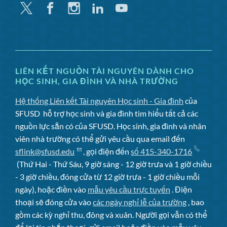
Twitter
Facebook
Instagram
Linkedin
YouTube
LIÊN KẾT NGUỒN TÀI NGUYÊN DÀNH CHO
HỌC SINH, GIA ĐÌNH VÀ NHÀ TRƯỜNG
Hệ thống Liên kết Tài nguyên Học sinh - Gia đình
của
SFUSD
hỗ trợ học sinh và gia đình tìm hiểu tất cả các
nguồn lực sẵn có của SFUSD. Học sinh, gia đình và nhân
viên nhà trường có thể gửi yêu cầu qua email đến
sflink@sfusd.edu
, gọi điện đến
số 415-340-1716
(Thứ Hai - Thứ Sáu, 9 giờ sáng - 12 giờ trưa và 1 giờ chiều
- 3 giờ chiều, đóng cửa từ 12 giờ trưa - 1 giờ chiều mỗi
ngày), hoặc điền vào
mẫu yêu cầu trực tuyến
. Điện
thoại sẽ đóng cửa vào
các ngày nghỉ lễ của trường
, bao
gồm các kỳ nghỉ thu, đông và xuân. Người gọi vẫn có thể