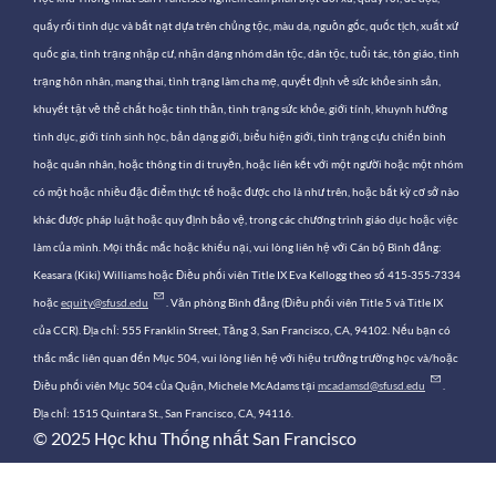
quấy rối tình dục và bắt nạt dựa trên chủng tộc, màu da, nguồn gốc, quốc tịch, xuất xứ
quốc gia, tình trạng nhập cư, nhận dạng nhóm dân tộc, dân tộc, tuổi tác, tôn giáo, tình
trạng hôn nhân, mang thai, tình trạng làm cha mẹ, quyết định về sức khỏe sinh sản,
khuyết tật về thể chất hoặc tinh thần, tình trạng sức khỏe, giới tính, khuynh hướng
tình dục, giới tính sinh học, bản dạng giới, biểu hiện giới, tình trạng cựu chiến binh
hoặc quân nhân, hoặc thông tin di truyền, hoặc liên kết với một người hoặc một nhóm
có một hoặc nhiều đặc điểm thực tế hoặc được cho là như trên, hoặc bất kỳ cơ sở nào
khác được pháp luật hoặc quy định bảo vệ, trong các chương trình giáo dục hoặc việc
làm của mình. Mọi thắc mắc hoặc khiếu nại, vui lòng liên hệ với Cán bộ Bình đẳng:
Keasara (Kiki) Williams hoặc Điều phối viên Title IX Eva Kellogg theo số 415-355-7334
hoặc
equity@sfusd.edu
. Văn phòng Bình đẳng (Điều phối viên Title 5 và Title IX
của CCR). Địa chỉ: 555 Franklin Street, Tầng 3, San Francisco, CA, 94102. Nếu bạn có
thắc mắc liên quan đến Mục 504, vui lòng liên hệ với hiệu trưởng trường học và/hoặc
Điều phối viên Mục 504 của Quận, Michele McAdams tại
mcadamsd@sfusd.edu
.
Địa chỉ: 1515 Quintara St., San Francisco, CA, 94116.
© 2025 Học khu Thống nhất San Francisco