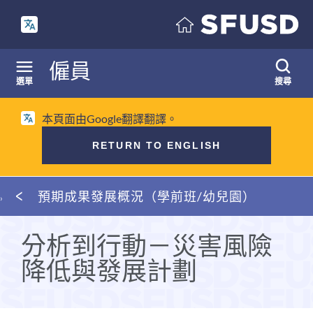
跳
至
內
容
僱員
選單
搜尋
本頁面由Google翻譯翻譯。
RETURN TO ENGLISH
麵
預期成果發展概況（學前班/幼兒園）
包
屑
分析到行動－災害風險
降低與發展計劃