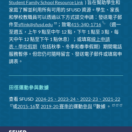
Student Family School Resource Link
) 旨在幫助學生和
家庭了解並利用所有可用的 SFUSD 資源。學生、家長
和學校教職員可以透過以下方式提交申請：發送電子郵
件至
sflink@sfusd.edu
；致電
415-340-1716
（週一
至週五，上午 9 點至中午 12 點，下午 1 點至 3 點，每
天中午 12 點至下午 1 點休息）；或填寫
線上申請
表。
學校假期
（包括秋季、冬季和春季假期）期間電話
服務暫停
。但您仍可隨時留言、發送電子郵件或填寫申
請表。
田徑運動參與數據
查看 SFUSD
2024-25、2023-24、2022-23、2021-22
或
2015-16
至
2019-20 賽季
的
運動
參與
數據
。