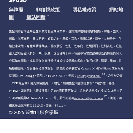
無障礙
非歧視政策
隱私權政策
網站地
圖
網站回饋
舊金山聯合學區禁止在其教育計畫或就業中，基於實際或被認為的種族、膚色、血統、
國籍、民族出身、移民身分、族裔認同、年齡、宗教、婚姻狀況、懷孕、父母身分、生
殖健康決策、身體或精神殘疾、醫療狀況、性別、性取向、性別認同、性別表達、退伍
軍人或現役軍人身分、基因訊息，或與具有上述一項或多項實際或被認為的特徵的個人
或群體有關聯，或基於任何其他受法律或法規保護的理由，進行歧視、騷擾、恐嚇、性
騷擾和霸凌。如有任何疑問或投訴，請聯絡公平事務官 Keasara (Kiki) Williams 或第九條
協調員 Eva Kellogg，電話：415-355-7334，郵箱：
equity@sfusd.edu
。公平辦公室
（CCR 第五條和第九條協調員）。地址：加州舊金山富蘭克林街555號3樓，郵編：
94102。如果您對《康復法案》第504條有任何疑問，請聯絡您學校的校長和/或學區第
504條協調員Michele McAdams，電子郵件地址為
mcadamsd@sfusd.edu
。地址：加
州舊金山昆塔拉街1515號，郵編：94116。
© 2025 舊金山聯合學區