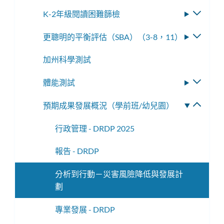
換
選
K-2年級閱讀困難篩檢
切
子
單
換
選
更聰明的平衡評估（SBA）（3-8，11）
切
子
單
換
選
加州科學測試
子
單
選
體能測試
切
單
換
預期成果發展概況（學前班/幼兒園）
切
子
換
選
行政管理 - DRDP 2025
子
單
選
報告 - DRDP
單
分析到行動－災害風險降低與發展計
劃
專業發展 - DRDP