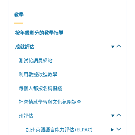
教學
按年級劃分的教學指導
成就評估
切
換
測試協調員網站
子
選
利用數據改進教學
單
每個人都按名稱倡議
社會情感學習與文化氛圍調查
州評估
切
換
加州英語語言能力評估 (ELPAC)
切
子