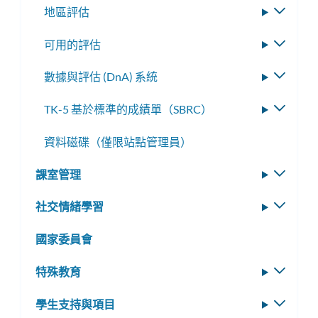
地區評估
切
換
可用的評估
切
子
換
選
數據與評估 (DnA) 系統
切
子
單
換
選
TK-5 基於標準的成績單（SBRC）
切
子
單
換
選
資料磁碟（僅限站點管理員）
子
單
選
課室管理
切
單
換
社交情緒學習
切
子
換
選
國家委員會
子
單
選
特殊教育
切
單
換
學生支持與項目
切
子