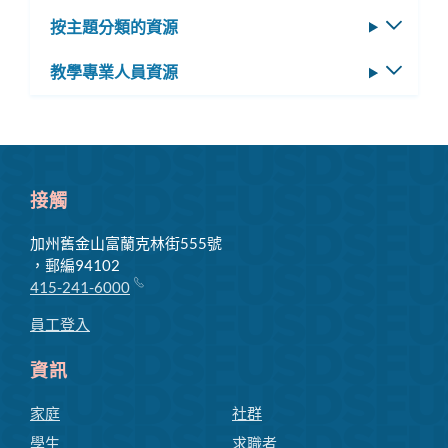
換
選
按主題分類的資源
切
子
單
換
選
教學專業人員資源
切
子
單
換
選
子
單
選
單
接觸
加州舊金山富蘭克林街555號
，郵編94102
415-241-6000
員工登入
資訊
家庭
社群
學生
求職者