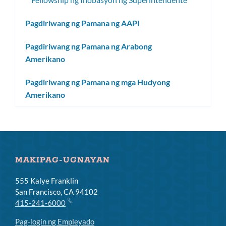
Pagdiriwang ng Pamana ng AAPI
Pagdiriwang ng Pamana ng Arabong
Amerikano
Pagdiriwang ng Pamana ng mga Hudyong
Amerikano
MAKIPAG-UGNAYAN
555 Kalye Franklin
San Francisco, CA 94102
415-241-6000
Pag-login ng Empleyado