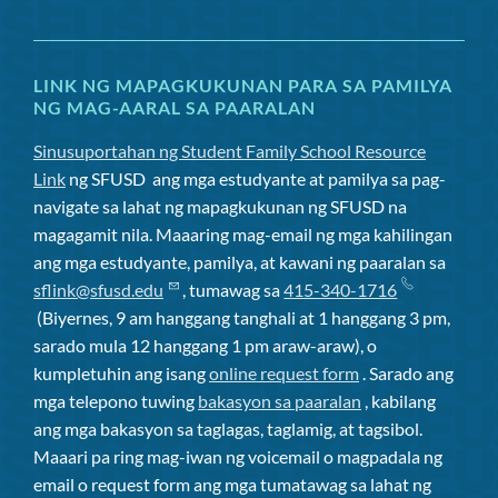
LINK NG MAPAGKUKUNAN PARA SA PAMILYA
NG MAG-AARAL SA PAARALAN
Sinusuportahan ng Student Family School Resource
Link
ng SFUSD
ang mga estudyante at pamilya sa pag-
navigate sa lahat ng mapagkukunan ng SFUSD na
magagamit nila. Maaaring mag-email ng mga kahilingan
ang mga estudyante, pamilya, at kawani ng paaralan sa
sflink@sfusd.edu
, tumawag sa
415-340-1716
(Biyernes, 9 am hanggang tanghali at 1 hanggang 3 pm,
sarado mula 12 hanggang 1 pm araw-araw), o
kumpletuhin ang isang
online request form
. Sarado ang
mga telepono tuwing
bakasyon sa paaralan
, kabilang
ang mga bakasyon sa taglagas, taglamig, at tagsibol.
Maaari pa ring mag-iwan ng voicemail o magpadala ng
email o request form ang mga tumatawag sa lahat ng