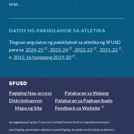
oras.
DATOS NG PAKIKILAHOK SA ATLETIKA
Tingnan ang datos ng pakikilahok sa atletika ng SFUSD
para sa
2024-25
,
2023-24
,
2022-23
,
2021-22
,
o
2015-16 hanggang 2019-20
.
Pagiging Naa-access
Patakaran sa Walang
Diskriminasyon
Patakaran sa Pagkapribado
Mapa ng Site
Feedback sa Website
Ipinagbabawal ng San Francisco Unified School District ang diskriminasyon,
panliligalig, pananakot, sekswal na panliligalig, at pambu-bully batay sa aktwal o