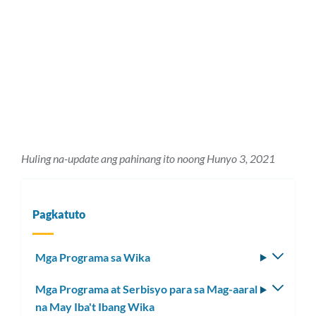
Huling na-update ang pahinang ito noong Hunyo 3, 2021
Pagkatuto
Mga Programa sa Wika
I-
toggle
Mga Programa at Serbisyo para sa Mag-aaral
I-
ang
na May Iba't Ibang Wika
toggle
subm