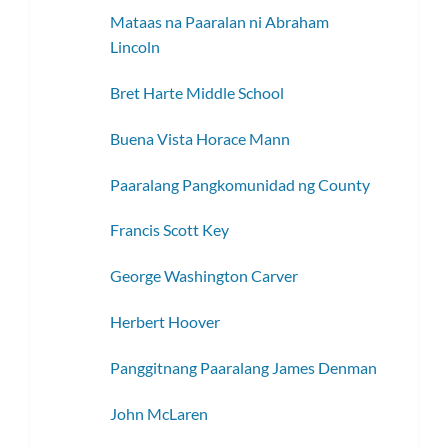
toggle
subme
Mataas na Paaralan ni Abraham
ang
Lincoln
subme
Bret Harte Middle School
Buena Vista Horace Mann
Paaralang Pangkomunidad ng County
Francis Scott Key
George Washington Carver
Herbert Hoover
Panggitnang Paaralang James Denman
John McLaren