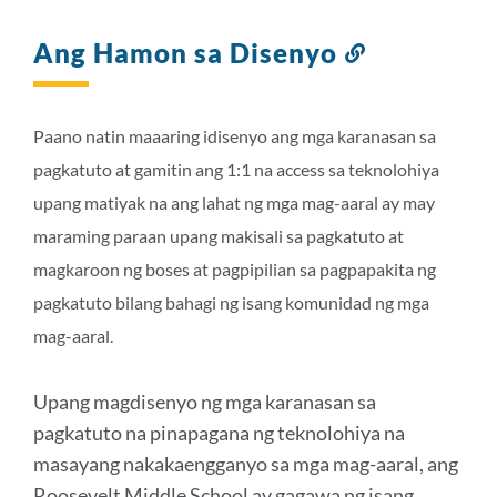
Ang Hamon sa Disenyo
Link
sa
seksyong
ito
Paano natin maaaring idisenyo ang mga karanasan sa
pagkatuto at gamitin ang 1:1 na access sa teknolohiya
upang matiyak na ang lahat ng mga mag-aaral ay may
maraming paraan upang makisali sa pagkatuto at
magkaroon ng boses at pagpipilian sa pagpapakita ng
pagkatuto bilang bahagi ng isang komunidad ng mga
mag-aaral.
Upang magdisenyo ng mga karanasan sa
pagkatuto na pinapagana ng teknolohiya na
masayang nakakaengganyo sa mga mag-aaral, ang
Roosevelt Middle School ay gagawa ng isang