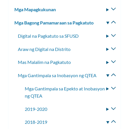
ang
Mga Mapagkukunan
I-
subm
toggle
Mga Bagong Pamamaraan sa Pagkatuto
I-
ang
toggle
subm
Digital na Pagkatuto sa SFUSD
I-
ang
toggle
subm
Araw ng Digital na Distrito
I-
ang
toggle
subme
Mas Malalim na Pagkatuto
I-
ang
toggle
subme
Mga Gantimpala sa Inobasyon ng QTEA
I-
ang
toggle
subme
Mga Gantimpala sa Epekto at Inobasyon
I-
ang
ng QTEA
toggle
subme
ang
2019-2020
I-
subme
toggle
2018-2019
I-
ang