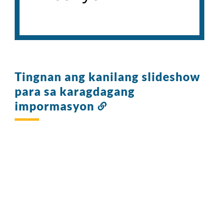
Tingnan ang kanilang slideshow
para sa karagdagang
impormasyon
Link
sa
seksyong
ito