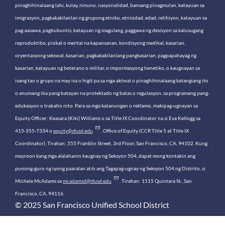
pinaghihinalaang lahi, kulay, ninuno, nasyonalidad, bansang pinagmulan, katayuan sa
imigrasyon, pagkakakilanlan ng grupong etniko, etnisidad, edad, relihiyon, katayuan sa
pag-aasawa, pagbubuntis, katayuan ng magulang, paggawa ng desisyon sa kalusugang
reproduktibo, pisikal o mental na kapansanan, kondisyong medikal, kasarian,
oryentasyong sekswal, kasarian, pagkakakilanlang pangkasarian, pagpapahayag ng
kasarian, katayuan ng beterano o militar, o impormasyong henetiko, o kaugnayan sa
isang tao o grupo na may isa o higit pa sa mga aktwal o pinaghihinalaang katangiang ito
o anumang iba pang batayan na protektado ng batas o regulasyon, sa programang pang-
edukasyon o trabaho nito. Para sa mga katanungan o reklamo, makipag-ugnayan sa
Equity Officer: Keasara (Kiki) Williams o sa Title IX Coordinator na si Eva Kellogg sa
415-355-7334 o
equity@sfusd.edu
. Office of Equity (CCR Title 5 at Title IX
Coordinator). Tirahan: 555 Franklin Street, 3rd Floor, San Francisco, CA, 94102. Kung
mayroon kang mga alalahanin kaugnay ng Seksyon 504, dapat mong kontakin ang
punong-guro ng iyong paaralan at/o ang Tagapag-ugnay ng Seksyon 504 ng Distrito, si
Michele McAdams sa
mcadamsd@sfusd.edu
. Tirahan: 1515 Quintara St., San
Francisco, CA, 94116.
© 2025 San Francisco Unified School District