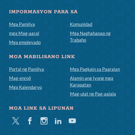
IMPORMASYON PARA SA
Mga Pamilya
Komunidad
mga Mag-aaral
Mga Naghahanap ng
Trabaho
Mga empleyado
MGA MABILISANG LINK
Portal ng Pamilya
Mga Pagkain sa Paaralan
Mag-enroll
Alamin ang Iyong mga
Karapatan
Mga Kalendaryo
Mag-ulat ng Pag-aalala
MGA LINK SA LIPUNAN
Twitter
Facebook
Instagram
Linkedin
Youtube