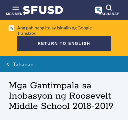
Laktawan
ang
pangunahing
MGA MENU
MAGHANAP
nilalaman
Paghahanap
Ang pahinang ito ay isinalin ng Google
sa
Translate.
site
RETURN TO ENGLISH
Mumo
Tahanan
ng
tinapay
Mga Gantimpala sa
Inobasyon ng Roosevelt
Middle School 2018-2019