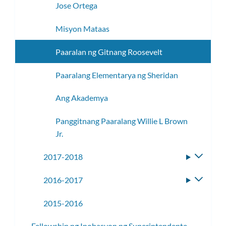
Jose Ortega
Misyon Mataas
Paaralan ng Gitnang Roosevelt
Paaralang Elementarya ng Sheridan
Ang Akademya
Panggitnang Paaralang Willie L Brown
Jr.
2017-2018
I-
toggle
2016-2017
I-
ang
toggle
subme
2015-2016
ang
subme
Fellowship ng Inobasyon ng Superintendente