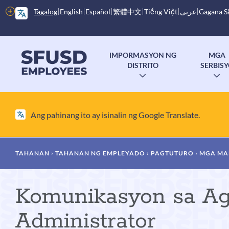
Laktawan
Higit
Tagalog
English
Español
繁體中文
Tiếng Việt
عربى
Gagana 
ang
pang
pangunahing
mga
nilalaman
Pangunahing
opsyon
IMPORMASYON NG
MGA
menu
DISTRITO
SERBIS
I-
I-
TOGGLE
T
ANG
A
SUBMENU
S
Ang pahinang ito ay isinalin ng Google Translate.
Mumo
TAHANAN
TAHANAN NG EMPLEYADO
PAGTUTURO
MGA MA
ng
Komunikasyon sa Ag
tinapay
Administrator