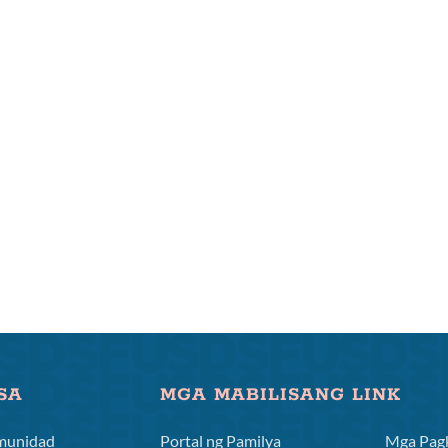
SA
MGA MABILISANG LINK
munidad
Portal ng Pamilya
Mga Pagk