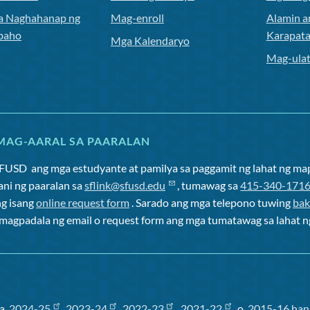
 Naghahanap ng
Mag-enroll
Alamin a
baho
Karapat
Mga Kalendaryo
Mag-ulat
MAG-AARAL SA PAARALAN
SFUSD
ang mga estudyante at pamilya sa paggamit ng lahat ng m
ani ng paaralan sa
sflink@sfusd.edu
, tumawag sa
415-340-171
ng isang
online request form
. Sarado ang mga telepono tuwing
bak
o magpadala ng email o request form ang mga tumatawag sa lahat n
sa
2024-25
,
2023-24
,
2022-23
,
2021-22
, o
2015-16 han