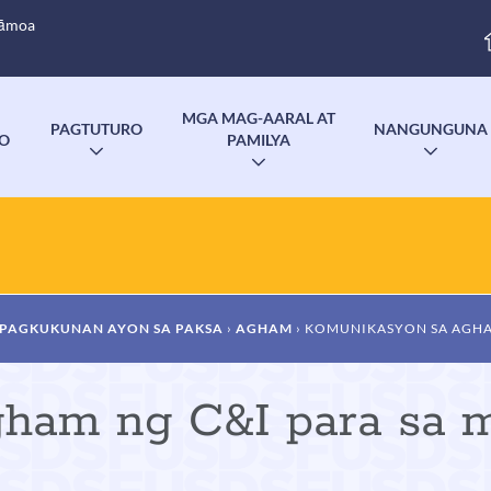
Sāmoa
MGA MAG-AARAL AT
PAGTUTURO
NANGUNGUNA
YO
PAMILYA
I-
I-
I-
TOGGLE
TOGG
OGGLE
TOGGLE
ANG
ANG
NG
ANG
SUBMENU
SUBM
UBMENU
SUBMENU
PAGKUKUNAN AYON SA PAKSA
AGHAM
KOMUNIKASYON SA AGHAM
ham ng C&I para sa m