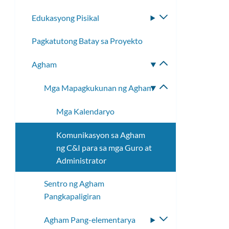
Edukasyong Pisikal
I-
toggle
Pagkatutong Batay sa Proyekto
ang
submenu
Agham
I-
toggle
Mga Mapagkukunan ng Agham
I-
ang
toggle
submenu
Mga Kalendaryo
ang
submenu
Komunikasyon sa Agham
ng C&I para sa mga Guro at
Administrator
Sentro ng Agham
Pangkapaligiran
Agham Pang-elementarya
I-