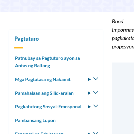
Buod
Impormasy
pagkakata
Pagtuturo
propesyon
Patnubay sa Pagtuturo ayon sa
Antas ng Baitang
Mga Pagtatasa ng Nakamit
I-
toggle
Pamahalaan ang Silid-aralan
I-
ang
toggle
submenu
Pagkatutong Sosyal-Emosyonal
I-
ang
toggle
submenu
Pambansang Lupon
ang
submenu
Espesyal na Edukasyon
I-