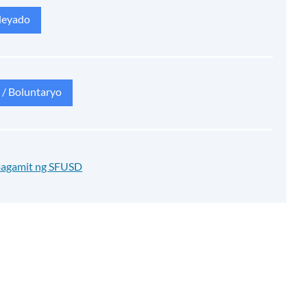
leyado
 / Boluntaryo
umagamit ng SFUSD