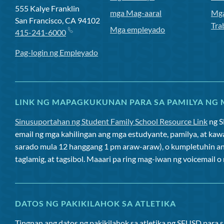
555 Kalye Franklin
mga Mag-aaral
Mga
San Francisco, CA 94102
Tra
Mga empleyado
415-241-6000
Pag-login ng Empleyado
LINK NG MAPAGKUKUNAN PARA SA PAMILYA NG 
Sinusuportahan ng Student Family School Resource Link
ng 
email ng mga kahilingan ang mga estudyante, pamilya, at kaw
sarado mula 12 hanggang 1 pm araw-araw), o kumpletuhin a
taglamig, at tagsibol. Maaari pa ring mag-iwan ng voicemail 
DATOS NG PAKIKILAHOK SA ATLETIKA
Tingnan ang datos ng pakikilahok sa atletika ng SFUSD para 