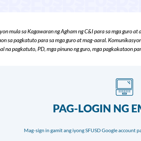
on mula sa Kagawaran ng Agham ng C&I para sa mga guro at ad
on sa pagkatuto para sa mga guro at mag-aaral. Komunikasyon
al na pagkatuto, PD, mga pinuno ng guro, mga pagkakataon par
PAG-LOGIN NG 
Mag-sign in gamit ang iyong SFUSD Google account pa