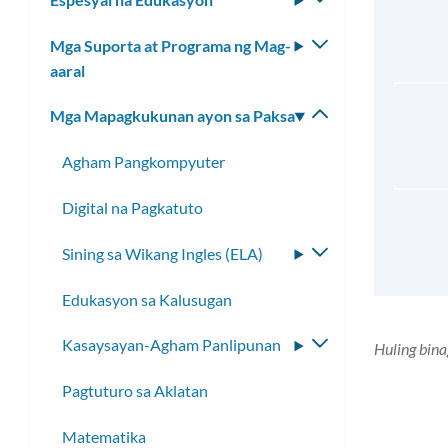
toggle
Mga Suporta at Programa ng Mag-
I-
ang
aaral
toggle
submenu
ang
Mga Mapagkukunan ayon sa Paksa
I-
submenu
toggle
Agham Pangkompyuter
ang
submenu
Digital na Pagkatuto
Sining sa Wikang Ingles (ELA)
I-
toggle
Edukasyon sa Kalusugan
ang
submenu
Kasaysayan-Agham Panlipunan
I-
Huling bin
toggle
Pagtuturo sa Aklatan
ang
submenu
Matematika