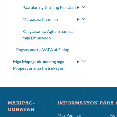
toggle
Paaralan ng Gitnang Paaralan
I-
ang
toggle
submenu
Mataas na Paaralan
I-
ang
toggle
submenu
Kaligtasan sa Agham para sa
ang
mga Empleyado
submenu
Pagsasama ng VAPA at Sining
Mga Mapagkukunan ng mga
I-
Propesyonal sa Instruksyon
toggle
ang
submenu
MAKIPAG-
IMPORMASYON PARA 
UGNAYAN
Mga Pamilya
Ko