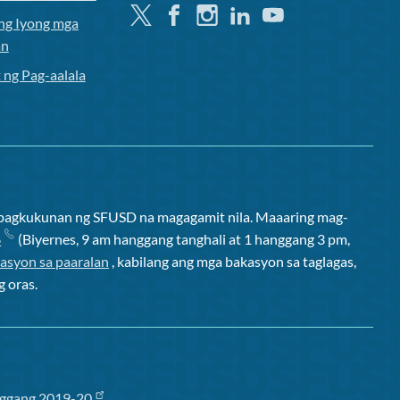
Twitter
Facebook
Instagram
Linkedin
Youtube
ng Iyong mga
an
 ng Pag-aalala
apagkukunan ng SFUSD na magagamit nila. Maaaring mag-
6
(Biyernes, 9 am hanggang tanghali at 1 hanggang 3 pm,
asyon sa paaralan
, kabilang ang mga bakasyon sa taglagas,
g oras.
ggang 2019-20
.