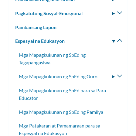
ang
toggle
subm
Pagkatutong Sosyal-Emosyonal
I-
ang
toggle
subm
Pambansang Lupon
ang
subm
Espesyal na Edukasyon
I-
toggle
Mga Mapagkukunan ng SpEd ng
ang
Tagapangasiwa
subm
Mga Mapagkukunan ng SpEd ng Guro
I-
toggle
Mga Mapagkukunan ng SpEd para sa Para
ang
Educator
subme
Mga Mapagkukunan ng SpEd ng Pamilya
Mga Patakaran at Pamamaraan para sa
Espesyal na Edukasyon