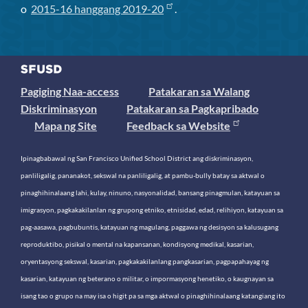
o
2015-16 hanggang 2019-20
.
Pagiging Naa-access
Patakaran sa Walang
Diskriminasyon
Patakaran sa Pagkapribado
Mapa ng Site
Feedback sa Website
Ipinagbabawal ng San Francisco Unified School District ang diskriminasyon,
panliligalig, pananakot, sekswal na panliligalig, at pambu-bully batay sa aktwal o
pinaghihinalaang lahi, kulay, ninuno, nasyonalidad, bansang pinagmulan, katayuan sa
imigrasyon, pagkakakilanlan ng grupong etniko, etnisidad, edad, relihiyon, katayuan sa
pag-aasawa, pagbubuntis, katayuan ng magulang, paggawa ng desisyon sa kalusugang
reproduktibo, pisikal o mental na kapansanan, kondisyong medikal, kasarian,
oryentasyong sekswal, kasarian, pagkakakilanlang pangkasarian, pagpapahayag ng
kasarian, katayuan ng beterano o militar, o impormasyong henetiko, o kaugnayan sa
isang tao o grupo na may isa o higit pa sa mga aktwal o pinaghihinalaang katangiang ito