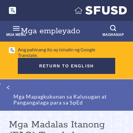
Laktawan
ang
pangunahing
nilalaman
Mga empleyado
MGA MENU
MAGHANAP
Ang pahinang ito ay isinalin ng Google
Translate.
RETURN TO ENGLISH
Mumo
ng
Mga Mapagkukunan sa Kalusugan at
tinapay
Pangangalaga para sa SpEd
Mga Madalas Itanong