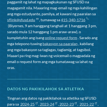
paggamit ng lahat ng mapagkukunan ng SFUSD na
magagamit nila. Maaaring mag-email ng mga kahilingan
ang mga estudyante, pamilya, at kawani ng paaralan sa
sflink@sfusd.edu
, tumawag sa
415-340-1716
(Biyernes, 9 am hanggang tanghali at 1 hanggang 3 pm,
sarado mula 12 hanggang 1 pm araw-araw), o
kumpletuhin ang isang
online request form
. Sarado ang
mga telepono tuwing
bakasyon sa paaralan
, kabilang
ang mga bakasyon sa taglagas, taglamig, at tagsibol.
Maaari pa ring mag-iwan ng voicemail o magpadala ng
email o request form ang mga tumatawag sa lahat ng
oras.
DATOS NG PAKIKILAHOK SA ATLETIKA
Tingnan ang datos ng pakikilahok sa atletika ng SFUSD
para sa
2024-25
,
2023-24
,
2022-23
,
2021-22
,