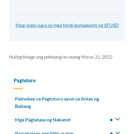
Mag-login para sa mga hindi gumagamit ng SFUSD
Huling binago ang pahinang ito noong Marso 31, 2022
Pagtuturo
Patnubay sa Pagtuturo ayon sa Antas ng
Baitang
Mga Pagtatasa ng Nakamit
I-
toggle
Pamahalaan ang Silid-aralan
I-