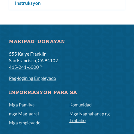
Instruksyon
toggle
subm
ang
subm
MAKIPAG-UGNAYAN
555 Kalye Franklin
San Francisco, CA 94102
415-241-6000
Pag-login ng Empleyado
IMPORMASYON PARA SA
Mga Pamilya
Komunidad
mga Mag-aaral
Mga Naghahanap ng
Trabaho
Mga empleyado