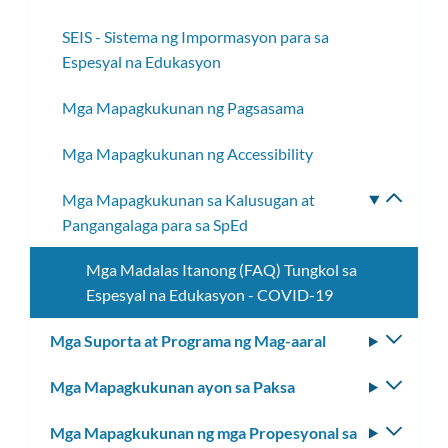
SEIS - Sistema ng Impormasyon para sa
Espesyal na Edukasyon
Mga Mapagkukunan ng Pagsasama
Mga Mapagkukunan ng Accessibility
Mga Mapagkukunan sa Kalusugan at
I-
Pangangalaga para sa SpEd
toggle
ang
Mga Madalas Itanong (FAQ) Tungkol sa
subme
Espesyal na Edukasyon - COVID-19
Mga Suporta at Programa ng Mag-aaral
I-
toggle
Mga Mapagkukunan ayon sa Paksa
I-
ang
toggle
subm
Mga Mapagkukunan ng mga Propesyonal sa
I-
ang