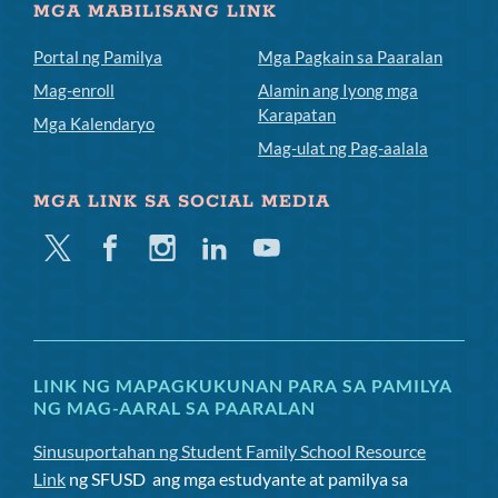
MGA MABILISANG LINK
Portal ng Pamilya
Mga Pagkain sa Paaralan
Mag-enroll
Alamin ang Iyong mga
Karapatan
Mga Kalendaryo
Mag-ulat ng Pag-aalala
MGA LINK SA SOCIAL MEDIA
Twitter
Facebook
Instagram
Linkedin
Youtube
LINK NG MAPAGKUKUNAN PARA SA PAMILYA
NG MAG-AARAL SA PAARALAN
Sinusuportahan ng Student Family School Resource
Link
ng SFUSD
ang mga estudyante at pamilya sa