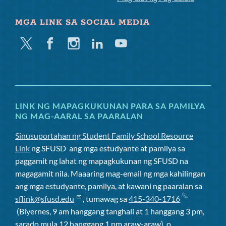
MGA LINK SA SOCIAL MEDIA
Twitter
Facebook
Instagram
Linkedin
Youtube
LINK NG MAPAGKUKUNAN PARA SA PAMILYA
NG MAG-AARAL SA PAARALAN
Sinusuportahan ng Student Family School Resource
Link
ng SFUSD
ang mga estudyante at pamilya sa
paggamit ng lahat ng mapagkukunan ng SFUSD na
magagamit nila. Maaaring mag-email ng mga kahilingan
ang mga estudyante, pamilya, at kawani ng paaralan sa
sflink@sfusd.edu
, tumawag sa
415-340-1716
(Biyernes, 9 am hanggang tanghali at 1 hanggang 3 pm,
sarado mula 12 hanggang 1 pm araw-araw), o