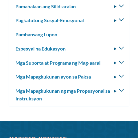
Pamahalaan ang Silid-aralan
I-
toggle
Pagkatutong Sosyal-Emosyonal
I-
ang
toggle
subm
Pambansang Lupon
ang
subm
Espesyal na Edukasyon
I-
toggle
Mga Suporta at Programa ng Mag-aaral
I-
ang
toggle
subm
Mga Mapagkukunan ayon sa Paksa
I-
ang
toggle
subm
Mga Mapagkukunan ng mga Propesyonal sa
I-
ang
Instruksyon
toggle
subm
ang
subm