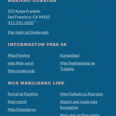
MAKIPAG-UGNAYAN
555 Kalye Franklin
San Francisco, CA 94102
415-241-6000
Pag-login ng Empleyado
IMPORMASYON PARA SA
Mga Pamilya
Komunidad
mga Mag-aaral
Mga Naghahanap ng
Trabaho
Mga empleyado
MGA MABILISANG LINK
Portal ng Pamilya
Mga Pagkain sa Paaralan
Mag-enroll
Alamin ang Iyong mga
Karapatan
Mga Kalendaryo
Mag-ulat ng Pag-aalala