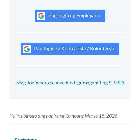
Pag-login ng Empleyado
Pag-login sa Kontratista / Boluntaryo
Mag-login para sa mga hindi gumagamit ng SFUSD
Huling binago ang pahinang ito noong Marso 18, 2026