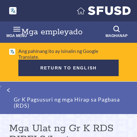
Laktawan
ang
pangunahing
nilalaman
Mga empleyado
MGA MENU
MAGHANAP
Ang pahinang ito ay isinalin ng Google
Translate.
RETURN TO ENGLISH
Mumo
ng
Gr K Pagsusuri ng mga Hirap sa Pagbasa
tinapay
(RDS)
Mga Ulat ng Gr K RDS