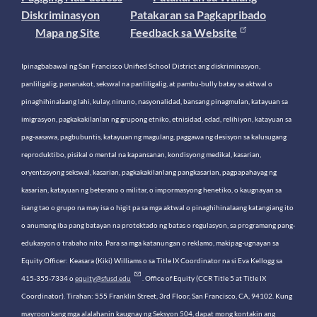
Diskriminasyon
Patakaran sa Pagkapribado
Mapa ng Site
Feedback sa Website
Ipinagbabawal ng San Francisco Unified School District ang diskriminasyon,
panliligalig, pananakot, sekswal na panliligalig, at pambu-bully batay sa aktwal o
pinaghihinalaang lahi, kulay, ninuno, nasyonalidad, bansang pinagmulan, katayuan sa
imigrasyon, pagkakakilanlan ng grupong etniko, etnisidad, edad, relihiyon, katayuan sa
pag-aasawa, pagbubuntis, katayuan ng magulang, paggawa ng desisyon sa kalusugang
reproduktibo, pisikal o mental na kapansanan, kondisyong medikal, kasarian,
oryentasyong sekswal, kasarian, pagkakakilanlang pangkasarian, pagpapahayag ng
kasarian, katayuan ng beterano o militar, o impormasyong henetiko, o kaugnayan sa
isang tao o grupo na may isa o higit pa sa mga aktwal o pinaghihinalaang katangiang ito
o anumang iba pang batayan na protektado ng batas o regulasyon, sa programang pang-
edukasyon o trabaho nito. Para sa mga katanungan o reklamo, makipag-ugnayan sa
Equity Officer: Keasara (Kiki) Williams o sa Title IX Coordinator na si Eva Kellogg sa
415-355-7334 o
equity@sfusd.edu
. Office of Equity (CCR Title 5 at Title IX
Coordinator). Tirahan: 555 Franklin Street, 3rd Floor, San Francisco, CA, 94102. Kung
mayroon kang mga alalahanin kaugnay ng Seksyon 504, dapat mong kontakin ang