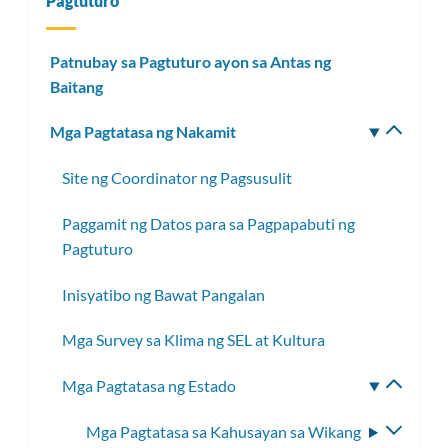
Pagtuturo
Patnubay sa Pagtuturo ayon sa Antas ng
Baitang
Mga Pagtatasa ng Nakamit
I-
toggle
Site ng Coordinator ng Pagsusulit
ang
subm
Paggamit ng Datos para sa Pagpapabuti ng
Pagtuturo
Inisyatibo ng Bawat Pangalan
Mga Survey sa Klima ng SEL at Kultura
Mga Pagtatasa ng Estado
I-
toggle
Mga Pagtatasa sa Kahusayan sa Wikang
I-
ang