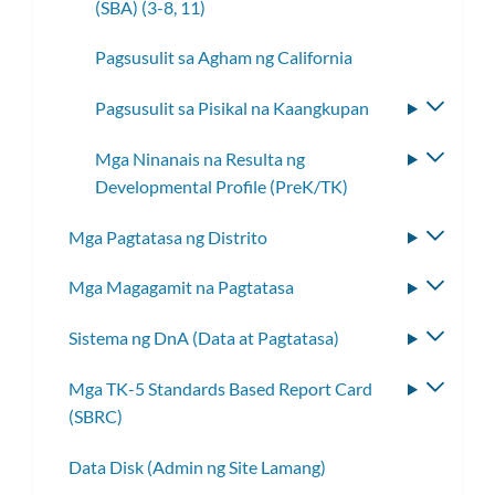
(SBA) (3-8, 11)
toggle
ang
Pagsusulit sa Agham ng California
subme
Pagsusulit sa Pisikal na Kaangkupan
I-
toggle
Mga Ninanais na Resulta ng
I-
ang
Developmental Profile (PreK/TK)
toggle
subme
ang
Mga Pagtatasa ng Distrito
I-
subme
toggle
Mga Magagamit na Pagtatasa
I-
ang
toggle
subme
Sistema ng DnA (Data at Pagtatasa)
I-
ang
toggle
subme
Mga TK-5 Standards Based Report Card
I-
ang
(SBRC)
toggle
subme
ang
Data Disk (Admin ng Site Lamang)
subme