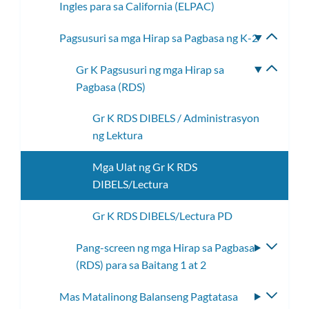
Ingles para sa California (ELPAC)
toggle
subme
ang
Pagsusuri sa mga Hirap sa Pagbasa ng K-2
I-
subme
toggle
Gr K Pagsusuri ng mga Hirap sa
I-
ang
Pagbasa (RDS)
toggle
subme
ang
Gr K RDS DIBELS / Administrasyon
subme
ng Lektura
Mga Ulat ng Gr K RDS
DIBELS/Lectura
Gr K RDS DIBELS/Lectura PD
Pang-screen ng mga Hirap sa Pagbasa
I-
(RDS) para sa Baitang 1 at 2
toggle
ang
Mas Matalinong Balanseng Pagtatasa
I-
subme