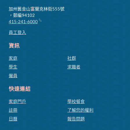
加州舊金山富蘭克林街555號
，郵編94102
415-241-6000
員工登入
資訊
家庭
社群
學生
求職者
僱員
快速連結
家庭門戶
學校餐食
註冊
了解您的權利
日曆
報告問題