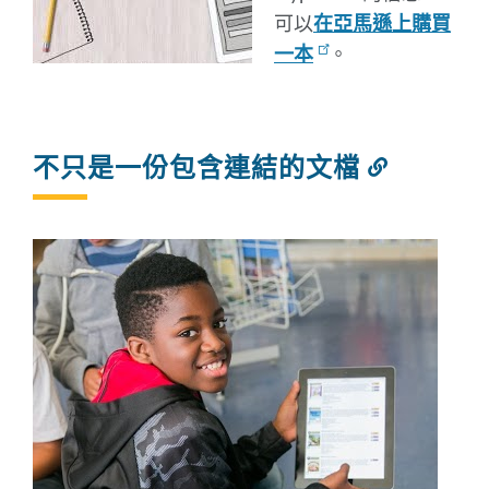
可以
在亞馬遜上購買
一本
。
不只是一份包含連結的文檔
連
結
到
此
部
分