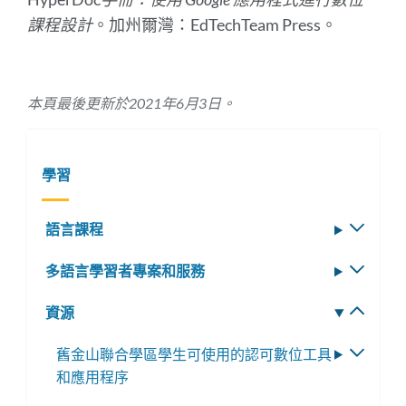
課程設計
。加州爾灣：EdTechTeam Press。
本頁最後更新於2021年6月3日。
學習
語言課程
切
換
多語言學習者專案和服務
切
子
換
選
資源
切
子
單
換
選
舊金山聯合學區學生可使用的認可數位工具
切
子
單
和應用程序
換
選
子
單