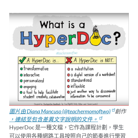
到
此
部
分
圖片由 Diana Mancuso (@teachermomoftwo)
創作
，連結至包含差異文字說明的文件。
HyperDoc 是一種文檔，它作為課程計劃，學生
可以使用各種網路工具按照自己的節奏進行學習