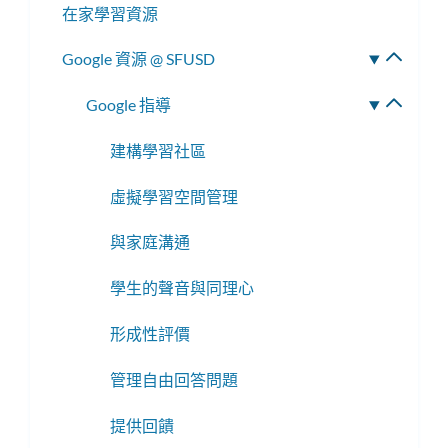
在家學習資源
選
單
Google 資源 @ SFUSD
切
換
Google 指導
切
子
換
選
建構學習社區
子
單
選
虛擬學習空間管理
單
與家庭溝通
學生的聲音與同理心
形成性評價
管理自由回答問題
提供回饋