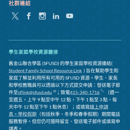
社群連結
嘰
Facebook
Instagram
領
Youtube
嘰
英
喳
喳
學生家庭學校資源鏈接
舊金山聯合學區 (SFUSD) 的學生家庭學校資源連結(
Student Family School Resource Link
) 旨在幫助學生和
家庭了解並利用所有可用的 SFUSD 資源。學生、家長
和學校教職員可以透過以下方式提交申請：發送電子郵
件至
sflink@sfusd.edu
；致電
415-340-1716
（週一
至週五，上午 9 點至中午 12 點，下午 1 點至 3 點，每
天中午 12 點至下午 1 點休息）；或填寫
線上申請
表。
學校假期
（包括秋季、冬季和春季假期）期間電話
服務暫停
。但您仍可隨時留言、發送電子郵件或填寫申
請表。