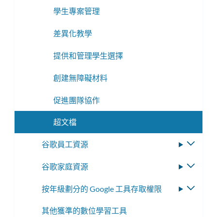
學生專案管理
差異化教學
提供和管理學生選擇
創建無障礙材料
促進團隊協作
超文檔
谷歌員工資源
切
換
谷歌家庭資源
切
子
換
選
按年級劃分的 Google 工具存取權限
切
子
單
換
選
其他獲準的數位學習工具
子
單