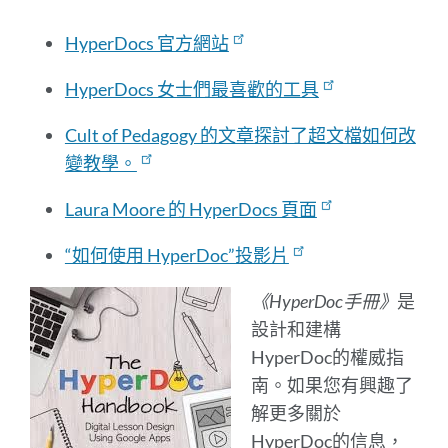
此
部
HyperDocs 官方網站
分
HyperDocs 女士們最喜歡的工具
Cult of Pedagogy 的文章探討了超文檔如何改
變教學。
Laura Moore 的 HyperDocs 頁面
“如何使用 HyperDoc”投影片
《HyperDoc手冊》
是
設計和建構
HyperDoc的權威指
南。如果您有興趣了
解更多關於
HyperDoc的信息，