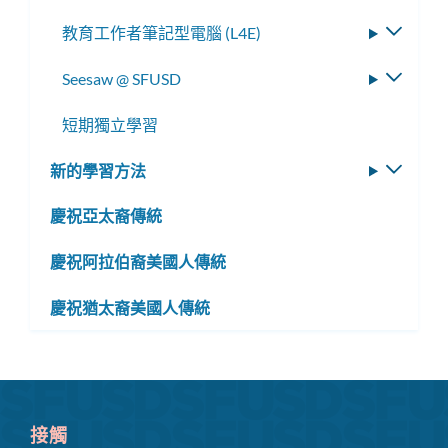
選
教育工作者筆記型電腦 (L4E)
切
單
換
Seesaw @ SFUSD
切
子
換
選
短期獨立學習
子
單
選
新的學習方法
切
單
換
慶祝亞太裔傳統
子
選
慶祝阿拉伯裔美國人傳統
單
慶祝猶太裔美國人傳統
接觸