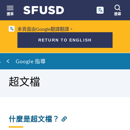
跳
至
選單
搜尋
內
網
容
本頁面由Google翻譯翻譯。
站
搜
RETURN TO ENGLISH
尋
麵
Google 指導
包
屑
超文檔
什麼是超文檔？
連
結