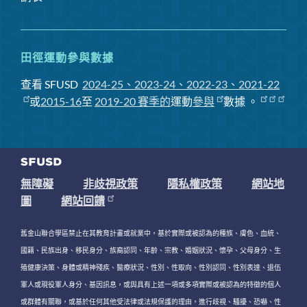
田徑運動參與數據
查看 SFUSD
2024-25、2023-24、2022-23、2021-22
或
2015-16
至
2019-20 賽季
的
運動
參與
數據
。
無障礙
非歧視政策
隱私權政策
網站地
圖
網站回饋
舊金山聯合學區禁止在其教育計畫或就業中，基於實際或被認為的種族、膚色、血統、
國籍、民族出身、移民身分、族裔認同、年齡、宗教、婚姻狀況、懷孕、父母身分、生
殖健康決策、身體或精神殘疾、醫療狀況、性別、性取向、性別認同、性別表達、退伍
軍人或現役軍人身分、基因訊息，或與具有上述一項或多項實際或被認為的特徵的個人
或群體有關聯，或基於任何其他受法律或法規保護的理由，進行歧視、騷擾、恐嚇、性